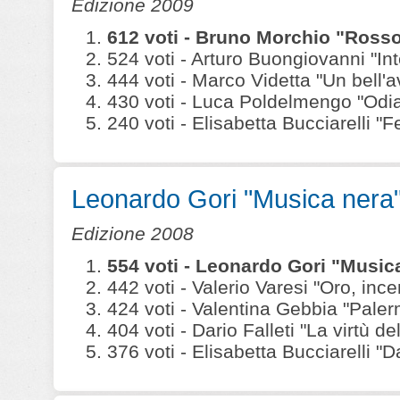
Edizione 2009
612 voti - Bruno Morchio "Ross
524 voti - Arturo Buongiovanni "In
444 voti - Marco Videtta "Un bell'a
430 voti - Luca Poldelmengo "Odia
240 voti - Elisabetta Bucciarelli 
Leonardo Gori "Musica nera
Edizione 2008
554 voti - Leonardo Gori "Musi
442 voti - Valerio Varesi "Oro, ince
424 voti - Valentina Gebbia "Paler
404 voti - Dario Falleti "La virtù del
376 voti - Elisabetta Bucciarelli "D