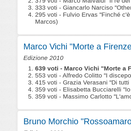
379 voti - Marco Malvaldi "Il re dei 
333 voti - Giancarlo Narciso "Othe
295 voti - Fulvio Ervas "Finché c'
Marcos)
Marco Vichi "Morte a Firenze
Edizione 2010
639 voti - Marco Vichi "Morte a 
553 voti - Alfredo Colitto "I disce
415 voti - Grazia Verasani "Di tutt
359 voti - Elisabetta Bucciarelli "I
359 voti - Massimo Carlotto "L'amo
Bruno Morchio "Rossoamaro