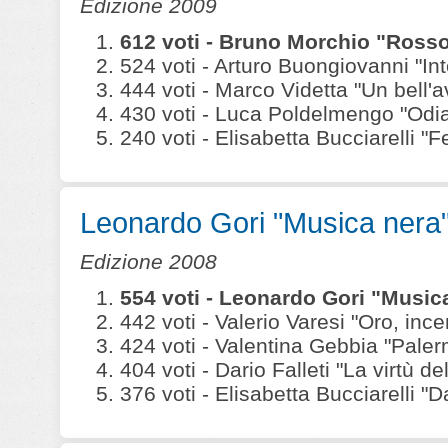
Edizione 2009
612 voti - Bruno Morchio "Ross
524 voti - Arturo Buongiovanni "In
444 voti - Marco Videtta "Un bell'a
430 voti - Luca Poldelmengo "Odia
240 voti - Elisabetta Bucciarelli 
Leonardo Gori "Musica nera
Edizione 2008
554 voti - Leonardo Gori "Musi
442 voti - Valerio Varesi "Oro, ince
424 voti - Valentina Gebbia "Paler
404 voti - Dario Falleti "La virtù del
376 voti - Elisabetta Bucciarelli "D