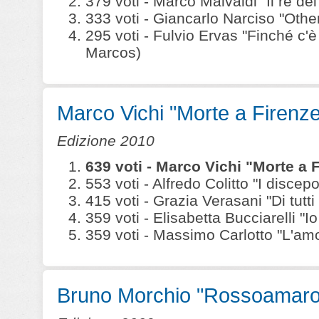
379 voti - Marco Malvaldi "Il re dei 
333 voti - Giancarlo Narciso "Othe
295 voti - Fulvio Ervas "Finché c'
Marcos)
Marco Vichi "Morte a Firenze
Edizione 2010
639 voti - Marco Vichi "Morte a 
553 voti - Alfredo Colitto "I disce
415 voti - Grazia Verasani "Di tutt
359 voti - Elisabetta Bucciarelli "I
359 voti - Massimo Carlotto "L'amo
Bruno Morchio "Rossoamaro