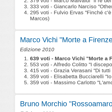
379 voti - Marco Malvaldi "Il re dei 
333 voti - Giancarlo Narciso "Othe
295 voti - Fulvio Ervas "Finché c'
Marcos)
Marco Vichi "Morte a Firenze
Edizione 2010
639 voti - Marco Vichi "Morte a 
553 voti - Alfredo Colitto "I disce
415 voti - Grazia Verasani "Di tutt
359 voti - Elisabetta Bucciarelli "I
359 voti - Massimo Carlotto "L'amo
Bruno Morchio "Rossoamaro