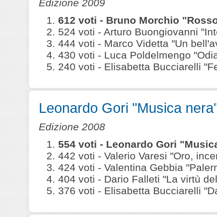
Edizione 2009
612 voti - Bruno Morchio "Ross
524 voti - Arturo Buongiovanni "In
444 voti - Marco Videtta "Un bell'a
430 voti - Luca Poldelmengo "Odia
240 voti - Elisabetta Bucciarelli 
Leonardo Gori "Musica nera
Edizione 2008
554 voti - Leonardo Gori "Musi
442 voti - Valerio Varesi "Oro, ince
424 voti - Valentina Gebbia "Paler
404 voti - Dario Falleti "La virtù del
376 voti - Elisabetta Bucciarelli "D