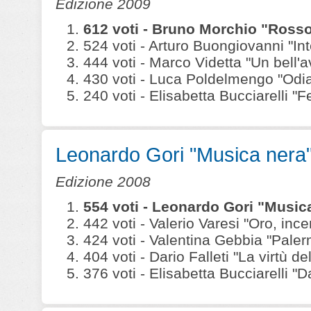
Edizione 2009
612 voti - Bruno Morchio "Ross
524 voti - Arturo Buongiovanni "In
444 voti - Marco Videtta "Un bell'a
430 voti - Luca Poldelmengo "Odia
240 voti - Elisabetta Bucciarelli 
Leonardo Gori "Musica nera
Edizione 2008
554 voti - Leonardo Gori "Musi
442 voti - Valerio Varesi "Oro, ince
424 voti - Valentina Gebbia "Paler
404 voti - Dario Falleti "La virtù del
376 voti - Elisabetta Bucciarelli "D