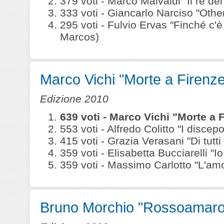
379 voti - Marco Malvaldi "Il re dei 
333 voti - Giancarlo Narciso "Othe
295 voti - Fulvio Ervas "Finché c'
Marcos)
Marco Vichi "Morte a Firenze
Edizione 2010
639 voti - Marco Vichi "Morte a 
553 voti - Alfredo Colitto "I disce
415 voti - Grazia Verasani "Di tutt
359 voti - Elisabetta Bucciarelli "I
359 voti - Massimo Carlotto "L'amo
Bruno Morchio "Rossoamaro