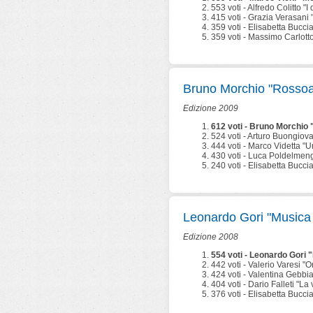
553 voti - Alfredo Colitto "
415 voti - Grazia Verasani "
359 voti - Elisabetta Buccia
359 voti - Massimo Carlotto
Bruno Morchio "Rosso
Edizione 2009
612 voti - Bruno Morchio
524 voti - Arturo Buongiova
444 voti - Marco Videtta "Un
430 voti - Luca Poldelmeng
240 voti - Elisabetta Bucci
Leonardo Gori "Musica
Edizione 2008
554 voti - Leonardo Gori
442 voti - Valerio Varesi "O
424 voti - Valentina Gebbi
404 voti - Dario Falleti "La v
376 voti - Elisabetta Buccia