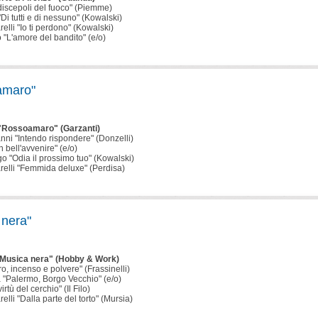
I discepoli del fuoco" (Piemme)
Di tutti e di nessuno" (Kowalski)
relli "Io ti perdono" (Kowalski)
 "L'amore del bandito" (e/o)
amaro"
 "Rossoamaro" (Garzanti)
nni "Intendo rispondere" (Donzelli)
 bell'avvenire" (e/o)
o "Odia il prossimo tuo" (Kowalski)
arelli "Femmida deluxe" (Perdisa)
 nera"
 "Musica nera" (Hobby & Work)
ro, incenso e polvere" (Frassinelli)
a "Palermo, Borgo Vecchio" (e/o)
irtù del cerchio" (Il Filo)
relli "Dalla parte del torto" (Mursia)