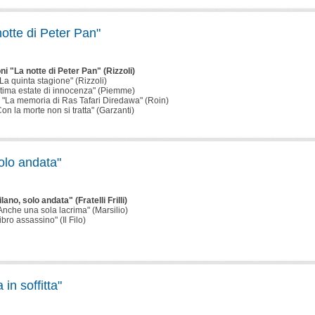
notte di Peter Pan"
ni "La notte di Peter Pan" (Rizzoli)
"La quinta stagione" (Rizzoli)
'ultima estate di innocenza" (Piemme)
 "La memoria di Ras Tafari Diredawa" (Roin)
on la morte non si tratta" (Garzanti)
olo andata"
ano, solo andata" (Fratelli Frilli)
Anche una sola lacrima" (Marsilio)
bro assassino" (Il Filo)
in soffitta"