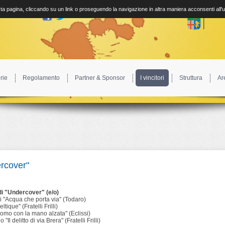
a pagina, cliccando su un link o proseguendo la navigazione in altra maniera acconsenti all'
rie
Regolamento
Partner & Sponsor
I vincitori
Struttura
Ar
rcover"
di "Undercover" (e/o)
i "Acqua che porta via" (Todaro)
tique" (Fratelli Frilli)
uomo con la mano alzata" (Eclissi)
Il delitto di via Brera" (Fratelli Frilli)