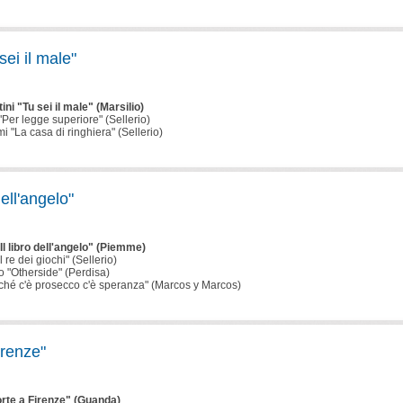
ei il male"
ni "Tu sei il male" (Marsilio)
"Per legge superiore" (Sellerio)
 "La casa di ringhiera" (Sellerio)
dell'angelo"
"Il libro dell'angelo" (Piemme)
 re dei giochi" (Sellerio)
o "Otherside" (Perdisa)
inché c'è prosecco c'è speranza" (Marcos y Marcos)
irenze"
orte a Firenze" (Guanda)