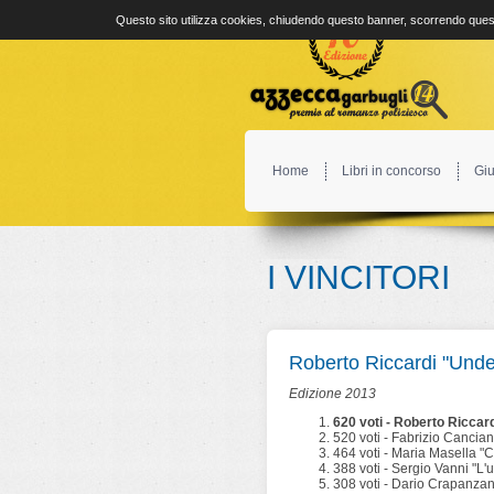
Questo sito utilizza cookies, chiudendo questo banner, scorrendo quest
Home
Libri in concorso
Giu
I VINCITORI
Roberto Riccardi "Unde
Edizione 2013
620 voti - Roberto Riccar
520 voti - Fabrizio Cancian
464 voti - Maria Masella "Cel
388 voti - Sergio Vanni "L'
308 voti - Dario Crapanzano "