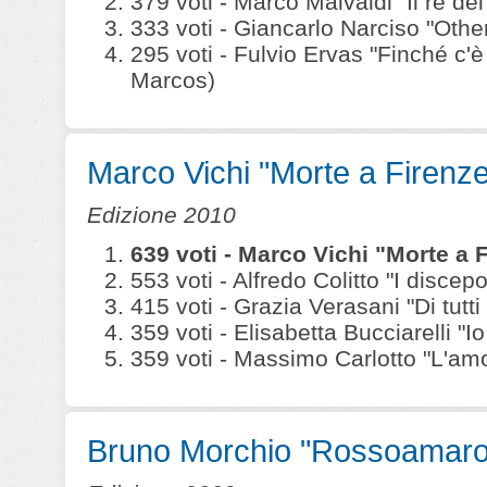
379 voti - Marco Malvaldi "Il re dei 
333 voti - Giancarlo Narciso "Othe
295 voti - Fulvio Ervas "Finché c'
Marcos)
Marco Vichi "Morte a Firenze
Edizione 2010
639 voti - Marco Vichi "Morte a 
553 voti - Alfredo Colitto "I disce
415 voti - Grazia Verasani "Di tutt
359 voti - Elisabetta Bucciarelli "I
359 voti - Massimo Carlotto "L'amo
Bruno Morchio "Rossoamaro