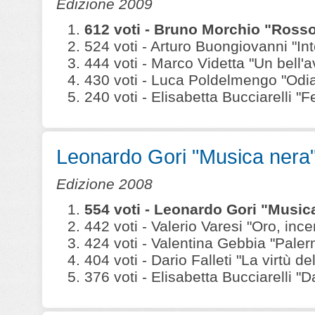
Edizione 2009
612 voti - Bruno Morchio "Ross
524 voti - Arturo Buongiovanni "In
444 voti - Marco Videtta "Un bell'a
430 voti - Luca Poldelmengo "Odia
240 voti - Elisabetta Bucciarelli 
Leonardo Gori "Musica nera
Edizione 2008
554 voti - Leonardo Gori "Musi
442 voti - Valerio Varesi "Oro, ince
424 voti - Valentina Gebbia "Paler
404 voti - Dario Falleti "La virtù del
376 voti - Elisabetta Bucciarelli "D