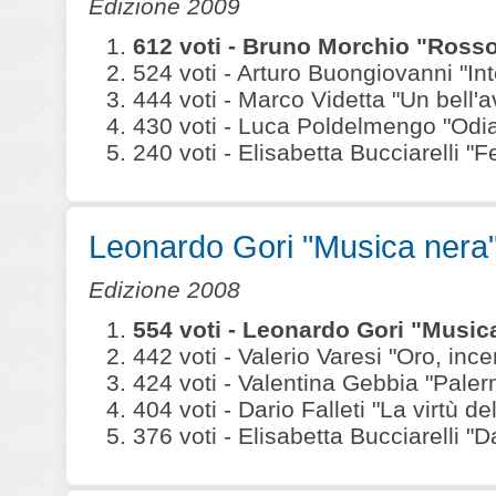
Edizione 2009
612 voti - Bruno Morchio "Ross
524 voti - Arturo Buongiovanni "In
444 voti - Marco Videtta "Un bell'a
430 voti - Luca Poldelmengo "Odia
240 voti - Elisabetta Bucciarelli 
Leonardo Gori "Musica nera
Edizione 2008
554 voti - Leonardo Gori "Musi
442 voti - Valerio Varesi "Oro, ince
424 voti - Valentina Gebbia "Paler
404 voti - Dario Falleti "La virtù del
376 voti - Elisabetta Bucciarelli "D