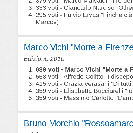
379 voti - Marco Malvaldi "Il re dei 
333 voti - Giancarlo Narciso "Othe
295 voti - Fulvio Ervas "Finché c'
Marcos)
Marco Vichi "Morte a Firenze
Edizione 2010
639 voti - Marco Vichi "Morte a 
553 voti - Alfredo Colitto "I disce
415 voti - Grazia Verasani "Di tutt
359 voti - Elisabetta Bucciarelli "I
359 voti - Massimo Carlotto "L'amo
Bruno Morchio "Rossoamaro