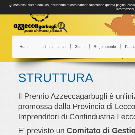
Questo sito utilizza cookies, chiudendo questo banner, scorrendo questa pagina, clicca
informazioni
Home
Libri in concorso
Giurie
Regolamento
Partn
STRUTTURA
Il Premio Azzeccagarbugli è un'ini
promossa dalla Provincia di Lecc
Imprenditori di Confindustria Lecc
E' previsto un
Comitato di Gesti