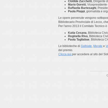
Clotilde Zucchetti
, Dirigente d
Mario Goretti
, Vicepresidente
Raffaella Bartesaghi
, Preside
Paola Pioppi
, giornalista e or
Le opere pervenute vengono sottopost
Bibliotecario Provinciale di Lecco, che
Per l'anno 2013 il Comitato Tecnico è
Katia Cesana
, Biblioteca Civ
Reginella Riva
, Biblioteca Civ
Paola Tagliabue
, Biblioteca Ci
Le biblioteche di
Galbiate
,
Merate
e
V
del premio.
Clicca qui
per accedere al sito del Sis
C