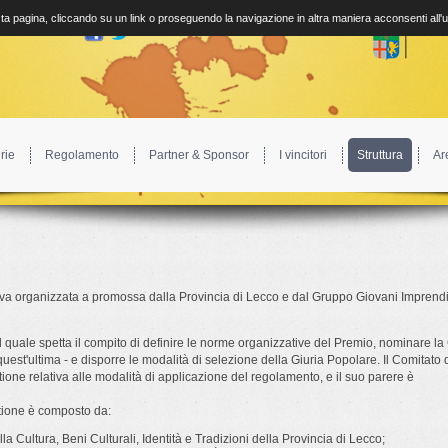
a pagina, cliccando su un link o proseguendo la navigazione in altra maniera acconsenti all'
rie
Regolamento
Partner & Sponsor
I vincitori
Struttura
Ar
tiva organizzata a promossa dalla Provincia di Lecco e dal Gruppo Giovani Imprendit
 quale spetta il compito di definire le norme organizzative del Premio, nominare la 
 quest'ultima - e disporre le modalità di selezione della Giuria Popolare. Il Comitato 
tione relativa alle modalità di applicazione del regolamento, e il suo parere è
stione è composto da:
la Cultura, Beni Culturali, Identità e Tradizioni della Provincia di Lecco;