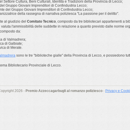
el Settore Cultura, Beni Culturali, Identità e Tradizioni della Provincia di Lecco;
 del Gruppo Giovani Imprenditori di Confindustria Lecco;
nte del Gruppo Giovani Imprenditori di Confindustria Lecco;
ganizzatrice della rassegna di narrativa poliziesca "
La passione per il delitto".
e al giudizio del
Comitato Tecnico
, composto da tre bibliotecari appartenenti a bi
 valuta l'ammissibilità delle suddette in relazione a quanto previsto dalle norme or
 composto da:
ica di Valmadrera;
ica di Galbiate;
vica di Merate.
almadrera
sono le tre "biblioteche gialle" della Provincia di Lecco, e possiedono tutti 
tema Bibliotecario Provinciale di Lecco.
opyright 2026 -
Premio Azzeccagarbugli al romanzo poliziesco
-
Privacy e Cook