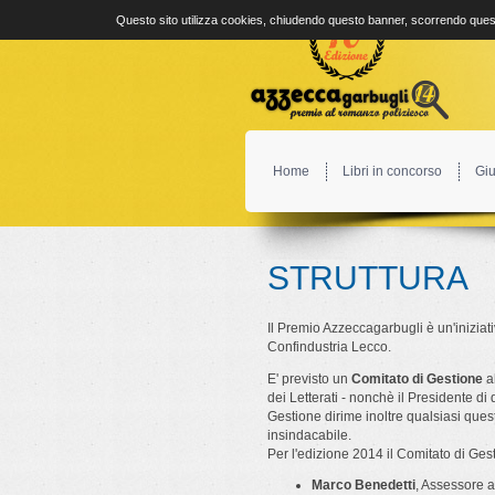
Questo sito utilizza cookies, chiudendo questo banner, scorrendo quest
Home
Libri in concorso
Giu
STRUTTURA
Il Premio Azzeccagarbugli è un'inizia
Confindustria Lecco.
E' previsto un
Comitato di Gestione
al
dei Letterati - nonchè il Presidente di
Gestione dirime inoltre qualsiasi ques
insindacabile.
Per l'edizione 2014 il Comitato di Ge
Marco Benedetti
, Assessore al