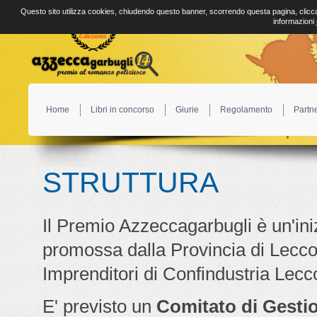
Questo sito utilizza cookies, chiudendo questo banner, scorrendo questa pagina, clicca
informazioni
Home
Libri in concorso
Giurie
Regolamento
Partn
STRUTTURA
Il Premio Azzeccagarbugli è un'ini
promossa dalla Provincia di Lecc
Imprenditori di Confindustria Lecc
E' previsto un
Comitato di Gesti