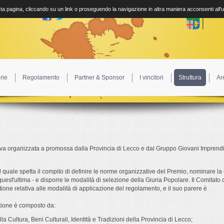
a pagina, cliccando su un link o proseguendo la navigazione in altra maniera acconsenti all'
rie
Regolamento
Partner & Sponsor
I vincitori
Struttura
Ar
tiva organizzata a promossa dalla Provincia di Lecco e dal Gruppo Giovani Imprendit
 quale spetta il compito di definire le norme organizzative del Premio, nominare la 
 quest'ultima - e disporre le modalità di selezione della Giuria Popolare. Il Comitato 
tione relativa alle modalità di applicazione del regolamento, e il suo parere è
stione è composto da:
la Cultura, Beni Culturali, Identità e Tradizioni della Provincia di Lecco;