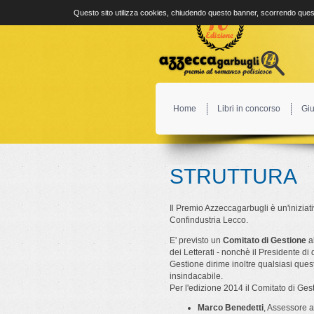
Questo sito utilizza cookies, chiudendo questo banner, scorrendo quest
Home
Libri in concorso
Giu
STRUTTURA
Il Premio Azzeccagarbugli è un'inizia
Confindustria Lecco.
E' previsto un
Comitato di Gestione
al
dei Letterati - nonchè il Presidente di
Gestione dirime inoltre qualsiasi ques
insindacabile.
Per l'edizione 2014 il Comitato di Ge
Marco Benedetti
, Assessore al