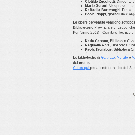
Clotilde Zucchetti
, Dirigente d
Mario Goretti
, Vicepresidente
Raffaella Bartesaghi
, Preside
Paola Pioppi
, giornalista e or
Le opere pervenute vengono sottopost
Bibliotecario Provinciale di Lecco, che
Per l'anno 2013 il Comitato Tecnico è
Katia Cesana
, Biblioteca Civ
Reginella Riva
, Biblioteca Civ
Paola Tagliabue
, Biblioteca Ci
Le biblioteche di
Galbiate
,
Merate
e
V
del premio.
Clicca qui
per accedere al sito del Sis
C