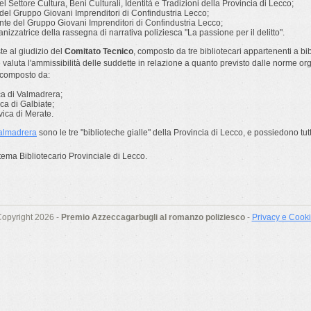
el Settore Cultura, Beni Culturali, Identità e Tradizioni della Provincia di Lecco;
 del Gruppo Giovani Imprenditori di Confindustria Lecco;
nte del Gruppo Giovani Imprenditori di Confindustria Lecco;
ganizzatrice della rassegna di narrativa poliziesca "
La passione per il delitto".
e al giudizio del
Comitato Tecnico
, composto da tre bibliotecari appartenenti a bi
 valuta l'ammissibilità delle suddette in relazione a quanto previsto dalle norme or
 composto da:
ica di Valmadrera;
ica di Galbiate;
vica di Merate.
almadrera
sono le tre "biblioteche gialle" della Provincia di Lecco, e possiedono tutti 
tema Bibliotecario Provinciale di Lecco.
opyright 2026 -
Premio Azzeccagarbugli al romanzo poliziesco
-
Privacy e Cook