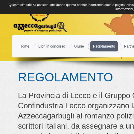
Questo sito utilizza cookies, chiudendo questo banner, scorrendo questa pagina, clicca
informazioni
Home
Libri in concorso
Giurie
Regolamento
Partn
REGOLAMENTO
La Provincia di Lecco e il Gruppo 
Confindustria Lecco organizzano l
Azzeccagarbugli al romanzo polizie
scrittori italiani, da assegnare a u