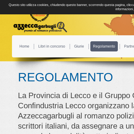
Questo sito utilizza cookies, chiudendo questo banner, scorrendo questa pagina, clicca
informazioni
Home
Libri in concorso
Giurie
Regolamento
Partn
REGOLAMENTO
La Provincia di Lecco e il Gruppo 
Confindustria Lecco organizzano l
Azzeccagarbugli al romanzo polizie
scrittori italiani, da assegnare a u