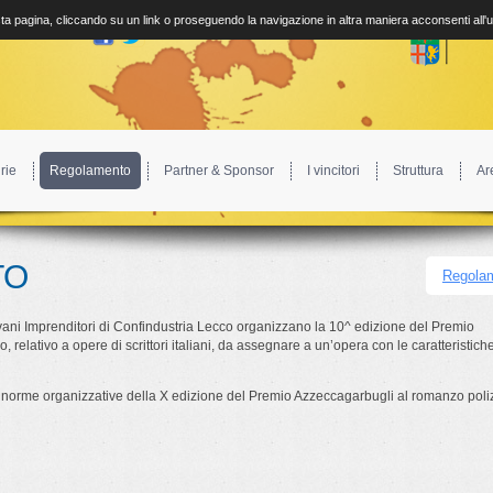
a pagina, cliccando su un link o proseguendo la navigazione in altra maniera acconsenti all'
rie
Regolamento
Partner & Sponsor
I vincitori
Struttura
Ar
TO
Regolam
vani Imprenditori di Confindustria Lecco organizzano la 10^ edizione del Premio
 relativo a opere di scrittori italiani, da assegnare a un’opera con le caratteristic
 le norme organizzative della X edizione del Premio Azzeccagarbugli al romanzo poli