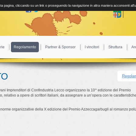
a pagina, cliccando su un link o proseguendo la navigazione in altra maniera acconsenti all'
rie
Regolamento
Partner & Sponsor
I vincitori
Struttura
Ar
TO
Regolam
vani Imprenditori di Confindustria Lecco organizzano la 10^ edizione del Premio
 relativo a opere di scrittori italiani, da assegnare a un’opera con le caratteristic
 le norme organizzative della X edizione del Premio Azzeccagarbugli al romanzo poli