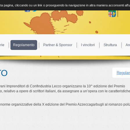
a pagina, cliccando su un link o proseguendo la navigazione in altra maniera acconsenti all'
rie
Regolamento
Partner & Sponsor
I vincitori
Struttura
Ar
TO
Regolam
vani Imprenditori di Confindustria Lecco organizzano la 10^ edizione del Premio
 relativo a opere di scrittori italiani, da assegnare a un’opera con le caratteristic
 le norme organizzative della X edizione del Premio Azzeccagarbugli al romanzo poli