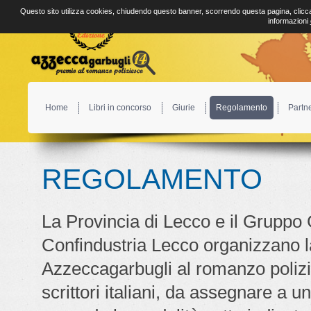
Questo sito utilizza cookies, chiudendo questo banner, scorrendo questa pagina, clicca
informazioni
Home
Libri in concorso
Giurie
Regolamento
Partn
REGOLAMENTO
La Provincia di Lecco e il Gruppo 
Confindustria Lecco organizzano l
Azzeccagarbugli al romanzo polizie
scrittori italiani, da assegnare a u