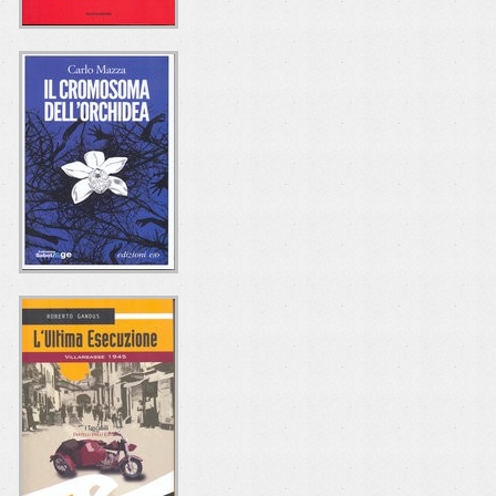
LE POVERE
SIGNORE
GALLARDO
Mario Paternostro
Mondadori
IL CROMOSOMA
DELL'ORCHIDEA
Carlo Mazza
e/o Edizioni