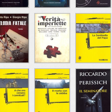
OMPARTIMENTO
L'ENIGMA DEL
LE GEOMETRIE
11
SARCOFAGO
DELL'ANIMO
OMICIDA
Francesco Amato
Maria Roccasalva
ullio Pironti Editore
Tullio Pironti Editore
Monica Bartolini
Scrittura & Scritture
ELODIA FATALE
VERITÀ
LA SENTINELLA
IMPERFETTE
DEL PAPA
lberto Ripa - Giorgio
Ripa
Autori vari
Patrizia Debicke van der
Leone Editore
Del Vecchio Editore
Noot
Todaro Editore