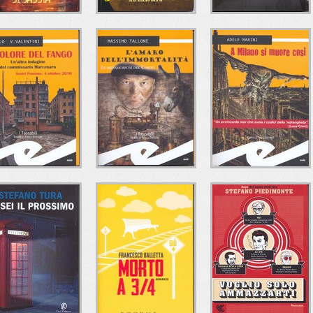
AGILE COME UN
R.I.P. (RIPOSA IN
IL RICORDO DI
ONTE DI SABBIA
PACE)
DANIEL
Roberta Di Odoardo
Maurizio Blini
Marco Candida
Ciesse Edizioni
Ciesse Edizioni
Anordest Edizioni
IL DOLORE DEL
L'AMARO
A MILANO SI
FANGO
DELL'IMMORTALITÀ
MUORE COSÌ
aniele Grillo-Valeria
Massimo Tallone
Adele Marini
Valentini
Fratelli Frilli Editori
Fratelli Frilli Editori
Fratelli Frilli Editori