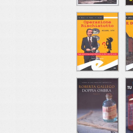
L'ESTRO DEL
FR
MALE
P
Alberto Paleari
e/o Edizioni
OPERAZIONE
RISCHIATUTTO
Riccardo Besola-Andrea
D
Ferrari-Francesco
Gallone
Fratelli Frilli Editori