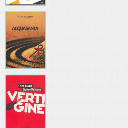
L'ULTIMA
ESECUZIONE
Roberto Gandus
Fratelli Frilli Editori
ACQUASANTA
Valentina Gebbia
Leima Editore