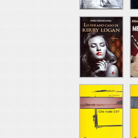
LE NEBBIE DEL
C
PASSATO
Andrea Marchetti
Tullio Pironti Editore
T
LO STRANO CASO
M
DI KIRBY LOGAN
A
Nino Branchina
Leone Editore