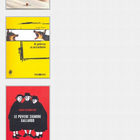
LA FARFALLA DI
LANA TURNER
Simone Cerri
Leone Editore
IL PRIMO A
UCCIDERE
Paola Sironi
Todaro Editore