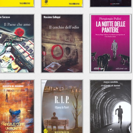
A CHE ORA
IL MORTO CON LA
IL SEMINATORE
CENANO I
ZEBIBA
Riccardo Perissich
CANNIBALI?
Longanesi
Carlo Barbieri
Todaro Editore
Andrea Brando
Todaro Editore
 PAESE CHE AMO
IL CERCHIO
LA NOTTE DELLE
DELL'ODIO
PANTERE
Simone Sarasso
Marsilio
Massimo Galluppi
Piergiorgio Pulixi
Marsilio
e/o Edizioni