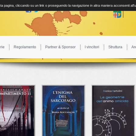
a pagina, cliccando su un link o proseguendo la navigazione in altra maniera acconsenti all'
rie
Regolamento
Partner & Sponsor
I vincitori
Struttura
Ar