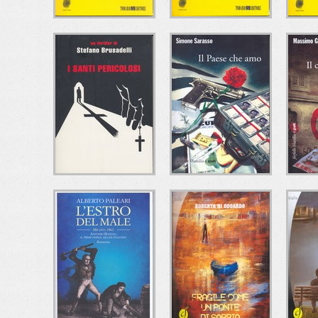
CHE MALE C'È?
A CHE ORA
IL 
CENANO I
Ugo Mazzotta
CANNIBALI?
Todaro Editore
C
T
Andrea Brando
Todaro Editore
I SANTI
IL PAESE CHE AMO
I
PERICOLOSI
Simone Sarasso
Marsilio
Stefano Brusadelli
Ma
Mondadori