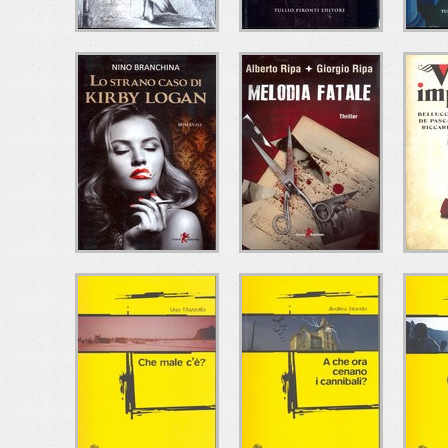
LE NEBBIE DEL
COMPARTIMENTO
L'
PASSATO
11
S
Andrea Marchetti
Francesco Amato
Ma
Tullio Pironti Editore
Tullio Pironti Editore
Tull
LO STRANO CASO
MELODIA FATALE
DI KIRBY LOGAN
I
Alberto Ripa - Giorgio
Ripa
Nino Branchina
Leone Editore
Leone Editore
Del