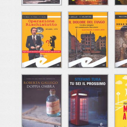
L'ESTRO DEL
FRAGILE COME UN
R.I
MALE
PONTE DI SABBIA
Alberto Paleari
Roberta Di Odoardo
M
e/o Edizioni
Ciesse Edizioni
C
OPERAZIONE
IL DOLORE DEL
RISCHIATUTTO
FANGO
DELL
Riccardo Besola-Andrea
Daniele Grillo-Valeria
Ma
Ferrari-Francesco
Valentini
Frat
Gallone
Fratelli Frilli Editori
Fratelli Frilli Editori