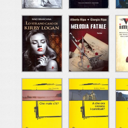
LE NEBBIE DEL
COMPARTIMENTO
L'
PASSATO
11
S
Andrea Marchetti
Francesco Amato
Ma
Tullio Pironti Editore
Tullio Pironti Editore
Tull
LO STRANO CASO
MELODIA FATALE
DI KIRBY LOGAN
I
Alberto Ripa - Giorgio
Ripa
Nino Branchina
Leone Editore
Leone Editore
Del