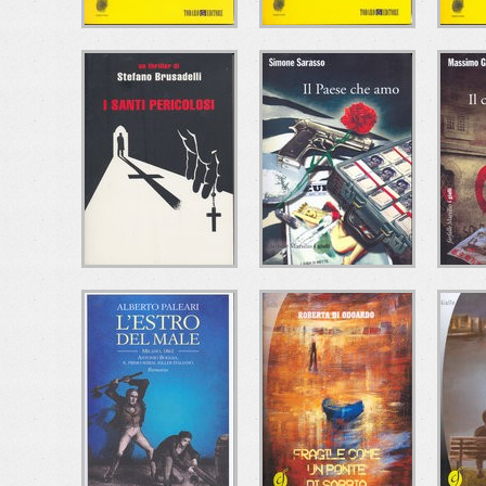
CHE MALE C'È?
A CHE ORA
IL 
CENANO I
Ugo Mazzotta
CANNIBALI?
Todaro Editore
C
T
Andrea Brando
Todaro Editore
I SANTI
IL PAESE CHE AMO
I
PERICOLOSI
Simone Sarasso
Marsilio
Stefano Brusadelli
Ma
Mondadori