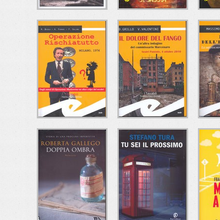
L'ESTRO DEL
FRAGILE COME UN
R.I
MALE
PONTE DI SABBIA
Alberto Paleari
Roberta Di Odoardo
M
e/o Edizioni
Ciesse Edizioni
C
OPERAZIONE
IL DOLORE DEL
RISCHIATUTTO
FANGO
DELL
Riccardo Besola-Andrea
Daniele Grillo-Valeria
Ma
Ferrari-Francesco
Valentini
Frat
Gallone
Fratelli Frilli Editori
Fratelli Frilli Editori