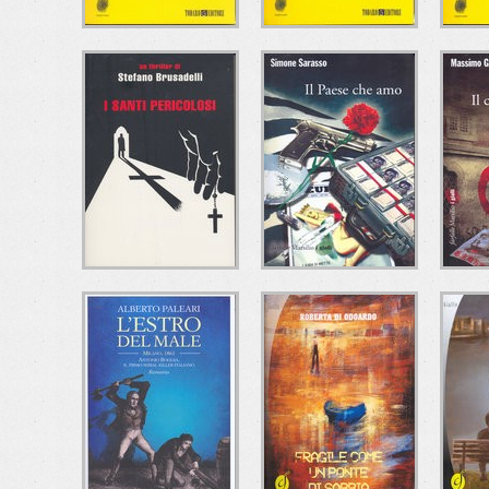
CHE MALE C'È?
A CHE ORA
IL 
CENANO I
Ugo Mazzotta
CANNIBALI?
Todaro Editore
C
T
Andrea Brando
Todaro Editore
I SANTI
IL PAESE CHE AMO
I
PERICOLOSI
Simone Sarasso
Marsilio
Stefano Brusadelli
Ma
Mondadori