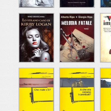
LE NEBBIE DEL
COMPARTIMENTO
L'
PASSATO
11
S
Andrea Marchetti
Francesco Amato
Ma
Tullio Pironti Editore
Tullio Pironti Editore
Tull
LO STRANO CASO
MELODIA FATALE
DI KIRBY LOGAN
I
Alberto Ripa - Giorgio
Ripa
Nino Branchina
Leone Editore
Leone Editore
Del