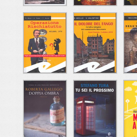
L'ESTRO DEL
FRAGILE COME UN
R.I
MALE
PONTE DI SABBIA
Alberto Paleari
Roberta Di Odoardo
M
e/o Edizioni
Ciesse Edizioni
C
OPERAZIONE
IL DOLORE DEL
RISCHIATUTTO
FANGO
DELL
Riccardo Besola-Andrea
Daniele Grillo-Valeria
Ma
Ferrari-Francesco
Valentini
Frat
Gallone
Fratelli Frilli Editori
Fratelli Frilli Editori