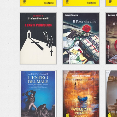
CHE MALE C'È?
A CHE ORA
IL 
CENANO I
Ugo Mazzotta
CANNIBALI?
Todaro Editore
C
T
Andrea Brando
Todaro Editore
I SANTI
IL PAESE CHE AMO
I
PERICOLOSI
Simone Sarasso
Marsilio
Stefano Brusadelli
Ma
Mondadori