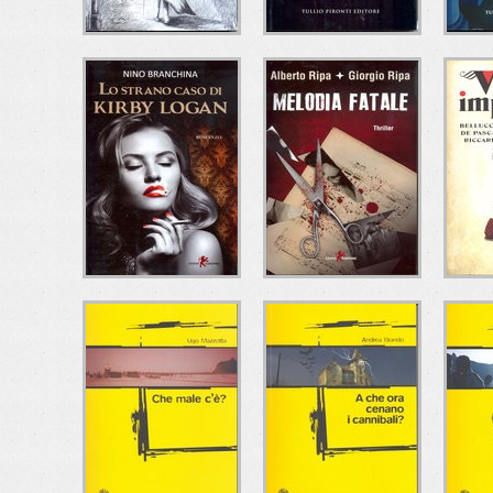
LE NEBBIE DEL
COMPARTIMENTO
L'
PASSATO
11
S
Andrea Marchetti
Francesco Amato
Ma
Tullio Pironti Editore
Tullio Pironti Editore
Tull
LO STRANO CASO
MELODIA FATALE
DI KIRBY LOGAN
I
Alberto Ripa - Giorgio
Ripa
Nino Branchina
Leone Editore
Leone Editore
Del