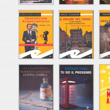
L'ESTRO DEL
FRAGILE COME UN
R.I
MALE
PONTE DI SABBIA
Alberto Paleari
Roberta Di Odoardo
M
e/o Edizioni
Ciesse Edizioni
C
OPERAZIONE
IL DOLORE DEL
RISCHIATUTTO
FANGO
DELL
Riccardo Besola-Andrea
Daniele Grillo-Valeria
Ma
Ferrari-Francesco
Valentini
Frat
Gallone
Fratelli Frilli Editori
Fratelli Frilli Editori