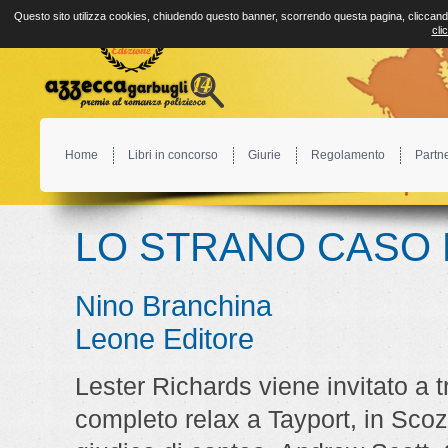
Questo sito utilizza cookies, chiudendo questo banner, scorrendo questa pagina, cliccando
cli
Home
Libri in concorso
Giurie
Regolamento
Partn
LO STRANO CASO 
Nino Branchina
Leone Editore
Lester Richards viene invitato a t
completo relax a Tayport, in Scozi