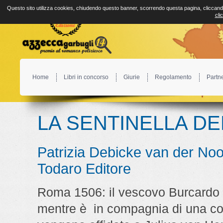
Questo sito utilizza cookies, chiudendo questo banner, scorrendo questa pagina, cliccando
cli
Home
Libri in concorso
Giurie
Regolamento
Partn
LA SENTINELLA DE
Patrizia Debicke van der Noo
Todaro Editore
Roma 1506: il vescovo Burcardo v
mentre è in compagnia di una cor