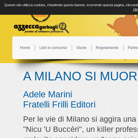
Questo sito utilizza cookies, chiudendo questo banner, scorrendo questa pagina, cliccando
cli
Home
Libri in concorso
Giurie
Regolamento
Partn
A MILANO SI MUOR
Adele Marini
Fratelli Frilli Editori
Per le vie di Milano si aggira una
"Nicu 'U Buccèri", un killer profe