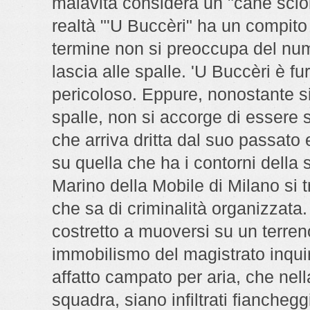
malavita considera un "cane sciol
realtà "'U Buccèri" ha un compito 
termine non si preoccupa del num
lascia alle spalle. 'U Buccèri è 
pericoloso. Eppure, nonostante s
spalle, non si accorge di essere 
che arriva dritta dal suo passato
su quella che ha i contorni della
Marino della Mobile di Milano si t
che sa di criminalità organizzata. 
costretto a muoversi su un terreno
immobilismo del magistrato inquir
affatto campato per aria, che nel
squadra, siano infiltrati fianchegg