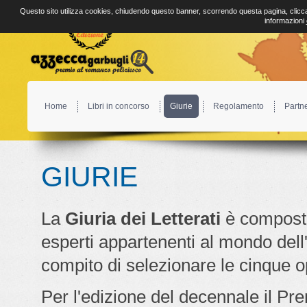
Questo sito utilizza cookies, chiudendo questo banner, scorrendo questa pagina, clicca
informazioni
Home
Libri in concorso
Giurie
Regolamento
Partn
GIURIE
La
Giuria dei Letterati
è compost
esperti appartenenti al mondo dell'e
compito di selezionare le cinque op
Per l'edizione del decennale il Pr