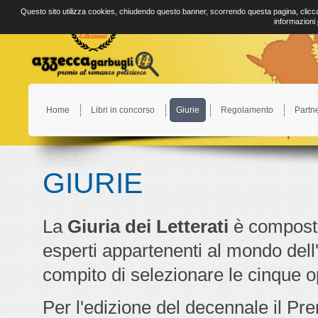
Questo sito utilizza cookies, chiudendo questo banner, scorrendo questa pagina, clicca
informazioni
Home
Libri in concorso
Giurie
Regolamento
Partn
GIURIE
La
Giuria dei Letterati
è compost
esperti appartenenti al mondo dell'e
compito di selezionare le cinque op
Per l'edizione del decennale il Pr