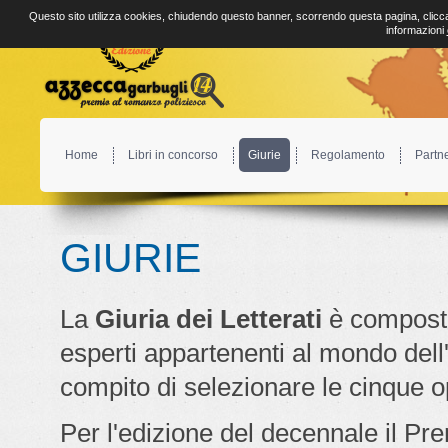
Questo sito utilizza cookies, chiudendo questo banner, scorrendo questa pagina, clicca
informazioni
Home
Libri in concorso
Giurie
Regolamento
Partn
GIURIE
La
Giuria dei Letterati
è compost
esperti appartenenti al mondo dell'e
compito di selezionare le cinque op
Per l'edizione del decennale il Pr