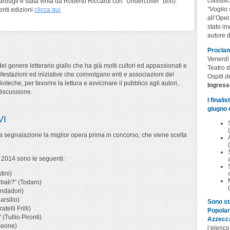
classifi
bugli è stata vinta da Roberto Riccardi con "Undercover" (e/o).
“Voglio
denti edizioni
clicca qui
all’Oper
stato in
autore d
Proclam
Venerdì
el genere letterario giallo che ha già molti cultori ed appassionati e
Teatro d
ifestazioni ed iniziative che coinvolgano enti e associazioni del
Ospiti de
lioteche, per favorire la lettura e avvicinare il pubblico agli autori,
Ingress
discussione.
I finali
giugno d
VI
 segnalazione la miglior opera prima in concorso, che viene scelta
 2014 sono le seguenti:
tini)
bali?" (Todaro)
ondadori)
arsilio)
Sono sta
elli Frilli)
Popolar
(Tullio Pironti)
Azzecca
(Leone)
l’elenco