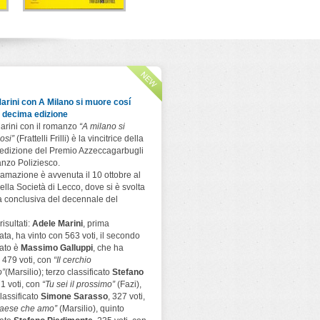
Il primo a uccidere
Che male c'è?
A che ora 
cannib
Paola Sironi
Ugo Mazzotta
Todaro Editore
Todaro Editore
er
Andrea B
Todaro Ed
arini con A Milano si muore cosí
a decima edizione
arini con il romanzo
“A milano si
osi”
(Frattelli Frilli) è la vincitrice della
edizione del Premio Azzeccagarbugli
nzo Poliziesco.
amazione è avvenuta il 10 ottobre al
ella Società di Lecco, dove si è svolta
a conclusiva del decennale del
risultati:
Adele Marini
, prima
cata, ha vinto con 563 voti, il secondo
cato è
Massimo Galluppi
, che ha
 479 voti, con
“Il cerchio
o”
(Marsilio); terzo classificato
Stefano
71 voti, con
“Tu sei il prossimo”
(Fazi),
lassificato
Simone Sarasso
, 327 voti,
 paese che amo”
(Marsilio), quinto