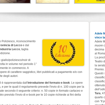
Melodia fatale
Verità imperfette
La sentinella del
Papa
Alberto Ripa - Giorgio
Autori vari
Ripa
Del Vecchio Editore
Patrizia Debicke van d
Leone Editore
Noot
Todaro Editore
Adele M
vince l
 Poliziesco, riconoscimento
Adele M
rovincia di Lecco
e dal
muore c
industria Lecco
, taglia
decima 
edizione.
al Roma
La procl
giallo/poliziesco/noir di
Teatro d
 volta in volume nel periodo 1°
la serat
rmente in commercio. A
Premio.
pere di carattere saggistico, libri pubblicati a pagamento e/o con
Questi i 
te degli autori.
classifi
classifi
4 è rappresentata dall'
introduzione del formato e-book
. Le opere
ottenuto
, e per le quali il regolamento prevede l'invio di n. 100 copie per la
dell’odi
te secondo il seguente criterio: n. 50 copie in formato cartaceo e
Tura
, 4
o previsto l'invio di e-book per le 10 copie richieste ai fini della
quarto c
con
“Il