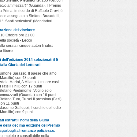
cato
Stefano Piedimonte
, 235 voti, con
 solo ammazzarti”
(Guanda). Il Premio
a Prima, in ricordo di Raffaele Crovi, è
vece assegnato a Stefano Brusadelli,
i “I Santi pericolosi” (Mondadori.
azione del vincitore
 10 Ottobre ore 21:00
ella società - Lecco
lla serata i cinque autori finalisti
o libero
sti dell’edizione 2014 selezionati il 5
alla Giuria dei Letterati:
Simone Sarasso, Il paese che amo
(Marsilio) con 43 punti
Adele Marini, A Milano si muore così
(Fratelli Frilli) con 17 punti
Stefano Piedimonte, Voglio solo
ammazzarti (Guanda) con 16 punti
Stefano Tura, Tu sei il prossimo (Fazi)
con 11 punti
Massimo Galluppi, Il cerchio dell’odio
(Marsilio) con 9 punti
ti estratti i nomi della Giuria
e della decima edizione del Premio
garbugli al romanzo poliziesco:
 completo è consultabile nella