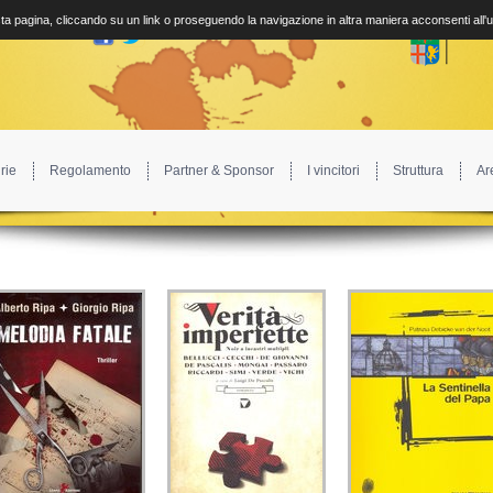
a pagina, cliccando su un link o proseguendo la navigazione in altra maniera acconsenti all'
rie
Regolamento
Partner & Sponsor
I vincitori
Struttura
Ar