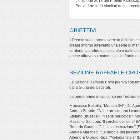
L'edizione 2013 del Premio Azzeccagar
Per vedere tutti i vincitori delle prece
OBIETTIVI
Il Premio vuole promuovere la diffusione d
creare intorno all'evento una serie di man
territorio, a partire dalle scuole e dalle bib
anche attraverso momenti di confronto e 
SEZIONE RAFFAELE CRO
La Sezione Raffaele Crovi premia con una
dalla Giuria dei Letterati.
Le opere prime in concorso per l'edizione
Francesco Balletta, "Morto a 3/4" (De Agos
Andrea Brando, "A che ore cenano i canni
Stefano Brusadelli, "I santi pericolosi" (M
Massimo Galluppi, "Il cerchio dell'odio" (M
Roberto Gandus, "L'ultima esecuzione" (Frat
Andrea Marchetti, "Le nebbie del passato" 
Alberto & Giorgio Ripa, "Melodia fatale" 