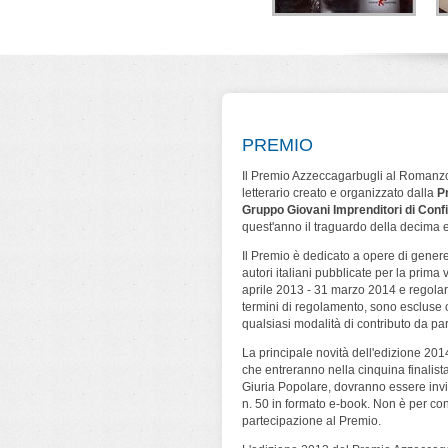
geometrie
La farfalla di Lana
Lo strano caso di
nimo omicida
Turner
Kirby Logan
ca Bartolini
Simone Cerri
Nino Branchina
ura & Scritture
Leone Editore
Leone Editore
PREMIO
Il Premio Azzeccagarbugli al Romanzo
letterario creato e organizzato dalla
P
Gruppo Giovani Imprenditori di Conf
quest'anno il traguardo della decima 
Il Premio è dedicato a opere di genere 
autori italiani pubblicate per la prima
aprile 2013 - 31 marzo 2014 e regola
termini di regolamento, sono escluse o
qualsiasi modalità di contributo da par
La principale novità dell'edizione 201
che entreranno nella cinquina finalista
Giuria Popolare, dovranno essere invia
n. 50 in formato e-book. Non è per contr
partecipazione al Premio.