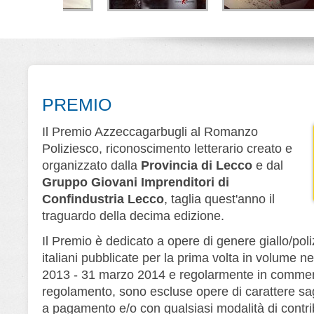
la di Lana
Lo strano caso di
Melodia fatale
V
rner
Kirby Logan
Alberto Ripa - Giorgio
Ripa
D
e Cerri
Nino Branchina
Leone Editore
Editore
Leone Editore
PREMIO
Il Premio Azzeccagarbugli al Romanzo
Poliziesco, riconoscimento letterario creato e
organizzato dalla
Provincia di Lecco
e dal
Gruppo Giovani Imprenditori di
Confindustria Lecco
, taglia quest'anno il
traguardo della decima edizione.
Il Premio è dedicato a opere di genere giallo/poliz
italiani pubblicate per la prima volta in volume ne
2013 - 31 marzo 2014 e regolarmente in commerc
regolamento, sono escluse opere di carattere saggi
a pagamento e/o con qualsiasi modalità di contri