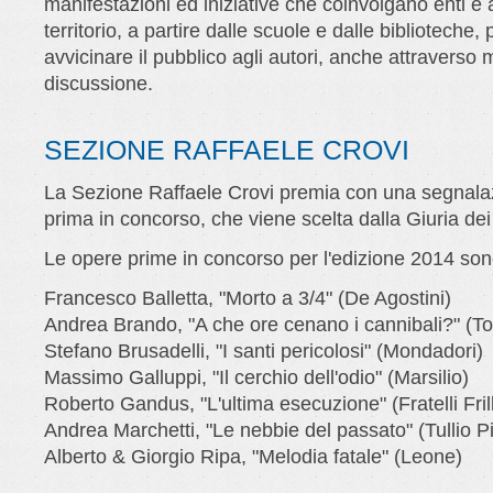
manifestazioni ed iniziative che coinvolgano enti e 
territorio, a partire dalle scuole e dalle biblioteche, 
avvicinare il pubblico agli autori, anche attraverso
discussione.
SEZIONE RAFFAELE CROVI
La Sezione Raffaele Crovi premia con una segnalaz
prima in concorso, che viene scelta dalla Giuria dei 
Le opere prime in concorso per l'edizione 2014 son
Francesco Balletta, "Morto a 3/4" (De Agostini)
Andrea Brando, "A che ore cenano i cannibali?" (T
Stefano Brusadelli, "I santi pericolosi" (Mondadori)
Massimo Galluppi, "Il cerchio dell'odio" (Marsilio)
Roberto Gandus, "L'ultima esecuzione" (Fratelli Frill
Andrea Marchetti, "Le nebbie del passato" (Tullio Pi
Alberto & Giorgio Ripa, "Melodia fatale" (Leone)