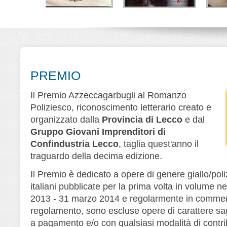
la di Lana
Lo strano caso di
Melodia fatale
V
rner
Kirby Logan
Alberto Ripa - Giorgio
Ripa
D
e Cerri
Nino Branchina
Leone Editore
Editore
Leone Editore
PREMIO
Il Premio Azzeccagarbugli al Romanzo
Poliziesco, riconoscimento letterario creato e
organizzato dalla
Provincia di Lecco
e dal
Gruppo Giovani Imprenditori di
Confindustria Lecco
, taglia quest'anno il
traguardo della decima edizione.
Il Premio è dedicato a opere di genere giallo/poliz
italiani pubblicate per la prima volta in volume ne
2013 - 31 marzo 2014 e regolarmente in commerc
regolamento, sono escluse opere di carattere saggi
a pagamento e/o con qualsiasi modalità di contri