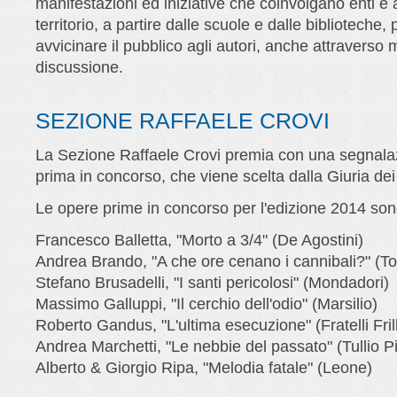
manifestazioni ed iniziative che coinvolgano enti e 
territorio, a partire dalle scuole e dalle biblioteche, 
avvicinare il pubblico agli autori, anche attraverso
discussione.
SEZIONE RAFFAELE CROVI
La Sezione Raffaele Crovi premia con una segnalaz
prima in concorso, che viene scelta dalla Giuria dei 
Le opere prime in concorso per l'edizione 2014 son
Francesco Balletta, "Morto a 3/4" (De Agostini)
Andrea Brando, "A che ore cenano i cannibali?" (T
Stefano Brusadelli, "I santi pericolosi" (Mondadori)
Massimo Galluppi, "Il cerchio dell'odio" (Marsilio)
Roberto Gandus, "L'ultima esecuzione" (Fratelli Frill
Andrea Marchetti, "Le nebbie del passato" (Tullio Pi
Alberto & Giorgio Ripa, "Melodia fatale" (Leone)