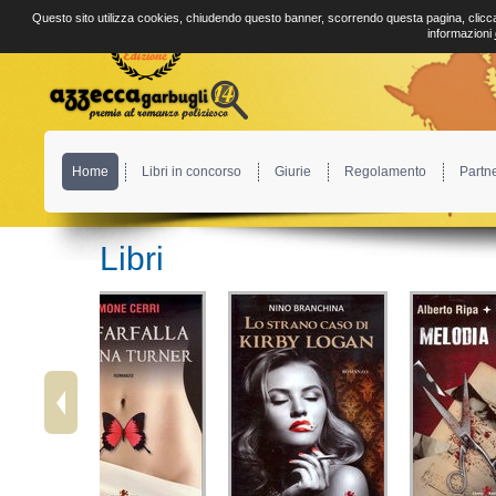
Questo sito utilizza cookies, chiudendo questo banner, scorrendo questa pagina, clicca
informazioni
Home
Libri in concorso
Giurie
Regolamento
Partn
Libri