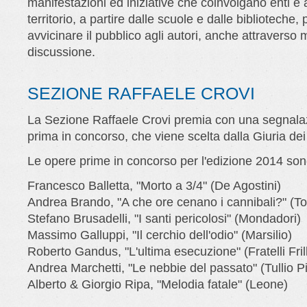
manifestazioni ed iniziative che coinvolgano enti e 
territorio, a partire dalle scuole e dalle biblioteche, 
avvicinare il pubblico agli autori, anche attraverso
discussione.
SEZIONE RAFFAELE CROVI
La Sezione Raffaele Crovi premia con una segnalaz
prima in concorso, che viene scelta dalla Giuria dei 
Le opere prime in concorso per l'edizione 2014 son
Francesco Balletta, "Morto a 3/4" (De Agostini)
Andrea Brando, "A che ore cenano i cannibali?" (T
Stefano Brusadelli, "I santi pericolosi" (Mondadori)
Massimo Galluppi, "Il cerchio dell'odio" (Marsilio)
Roberto Gandus, "L'ultima esecuzione" (Fratelli Frill
Andrea Marchetti, "Le nebbie del passato" (Tullio Pi
Alberto & Giorgio Ripa, "Melodia fatale" (Leone)