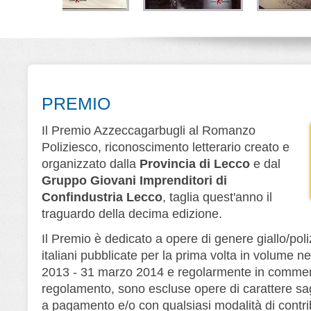
la di Lana
Lo strano caso di
Melodia fatale
V
rner
Kirby Logan
Alberto Ripa - Giorgio
Ripa
D
e Cerri
Nino Branchina
Leone Editore
Editore
Leone Editore
PREMIO
Il Premio Azzeccagarbugli al Romanzo
Poliziesco, riconoscimento letterario creato e
organizzato dalla
Provincia di Lecco
e dal
Gruppo Giovani Imprenditori di
Confindustria Lecco
, taglia quest'anno il
traguardo della decima edizione.
Il Premio è dedicato a opere di genere giallo/poliz
italiani pubblicate per la prima volta in volume ne
2013 - 31 marzo 2014 e regolarmente in commerc
regolamento, sono escluse opere di carattere saggi
a pagamento e/o con qualsiasi modalità di contri