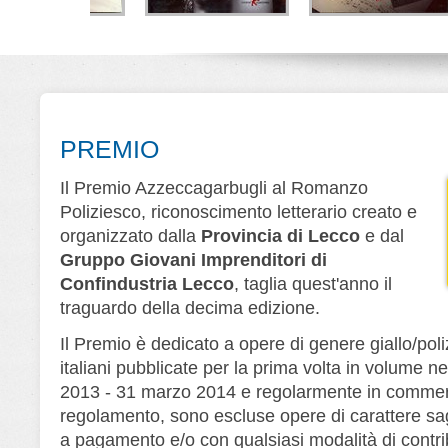
la di Lana
Lo strano caso di
Melodia fatale
V
rner
Kirby Logan
Alberto Ripa - Giorgio
Ripa
D
e Cerri
Nino Branchina
Leone Editore
Editore
Leone Editore
PREMIO
Il Premio Azzeccagarbugli al Romanzo
Poliziesco, riconoscimento letterario creato e
organizzato dalla
Provincia di Lecco
e dal
Gruppo Giovani Imprenditori di
Confindustria Lecco
, taglia quest'anno il
traguardo della decima edizione.
Il Premio è dedicato a opere di genere giallo/poliz
italiani pubblicate per la prima volta in volume ne
2013 - 31 marzo 2014 e regolarmente in commerc
regolamento, sono escluse opere di carattere saggi
a pagamento e/o con qualsiasi modalità di contri