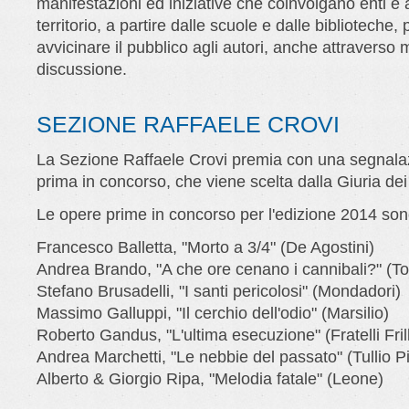
manifestazioni ed iniziative che coinvolgano enti e 
territorio, a partire dalle scuole e dalle biblioteche, 
avvicinare il pubblico agli autori, anche attraverso
discussione.
SEZIONE RAFFAELE CROVI
La Sezione Raffaele Crovi premia con una segnalaz
prima in concorso, che viene scelta dalla Giuria dei 
Le opere prime in concorso per l'edizione 2014 son
Francesco Balletta, "Morto a 3/4" (De Agostini)
Andrea Brando, "A che ore cenano i cannibali?" (T
Stefano Brusadelli, "I santi pericolosi" (Mondadori)
Massimo Galluppi, "Il cerchio dell'odio" (Marsilio)
Roberto Gandus, "L'ultima esecuzione" (Fratelli Frill
Andrea Marchetti, "Le nebbie del passato" (Tullio Pi
Alberto & Giorgio Ripa, "Melodia fatale" (Leone)