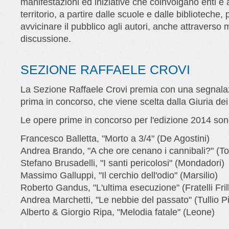
manifestazioni ed iniziative che coinvolgano enti e 
territorio, a partire dalle scuole e dalle biblioteche, 
avvicinare il pubblico agli autori, anche attraverso
discussione.
SEZIONE RAFFAELE CROVI
La Sezione Raffaele Crovi premia con una segnalaz
prima in concorso, che viene scelta dalla Giuria dei 
Le opere prime in concorso per l'edizione 2014 son
Francesco Balletta, "Morto a 3/4" (De Agostini)
Andrea Brando, "A che ore cenano i cannibali?" (T
Stefano Brusadelli, "I santi pericolosi" (Mondadori)
Massimo Galluppi, "Il cerchio dell'odio" (Marsilio)
Roberto Gandus, "L'ultima esecuzione" (Fratelli Frill
Andrea Marchetti, "Le nebbie del passato" (Tullio Pi
Alberto & Giorgio Ripa, "Melodia fatale" (Leone)