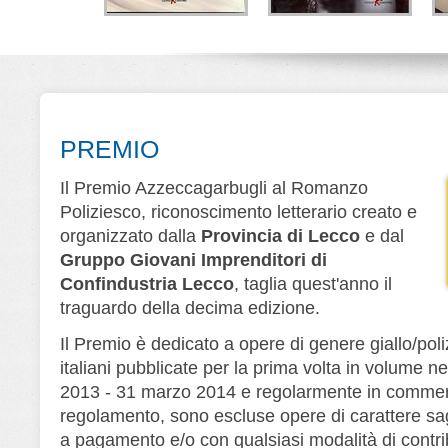
la di Lana
Lo strano caso di
Melodia fatale
V
rner
Kirby Logan
Alberto Ripa - Giorgio
Ripa
D
e Cerri
Nino Branchina
Leone Editore
Editore
Leone Editore
PREMIO
Il Premio Azzeccagarbugli al Romanzo
Poliziesco, riconoscimento letterario creato e
organizzato dalla
Provincia di Lecco
e dal
Gruppo Giovani Imprenditori di
Confindustria Lecco
, taglia quest'anno il
traguardo della decima edizione.
Il Premio è dedicato a opere di genere giallo/poliz
italiani pubblicate per la prima volta in volume ne
2013 - 31 marzo 2014 e regolarmente in commerc
regolamento, sono escluse opere di carattere saggi
a pagamento e/o con qualsiasi modalità di contri