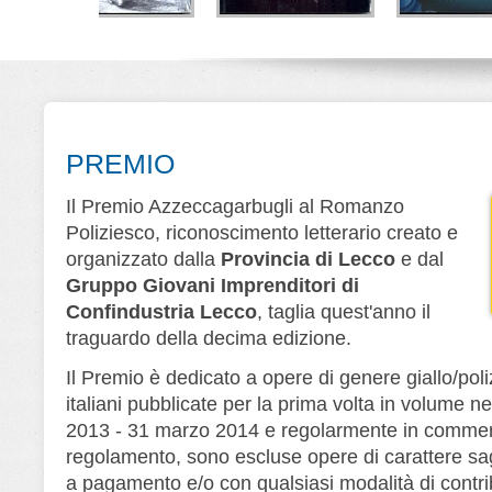
a del
Le geometrie
La farfalla di Lana
Lo 
fago
dell'animo omicida
Turner
K
asalva
Monica Bartolini
Simone Cerri
N
i Editore
Scrittura & Scritture
Leone Editore
PREMIO
Il Premio Azzeccagarbugli al Romanzo
Poliziesco, riconoscimento letterario creato e
organizzato dalla
Provincia di Lecco
e dal
Gruppo Giovani Imprenditori di
Confindustria Lecco
, taglia quest'anno il
traguardo della decima edizione.
Il Premio è dedicato a opere di genere giallo/poliz
italiani pubblicate per la prima volta in volume ne
2013 - 31 marzo 2014 e regolarmente in commerc
regolamento, sono escluse opere di carattere saggi
a pagamento e/o con qualsiasi modalità di contri