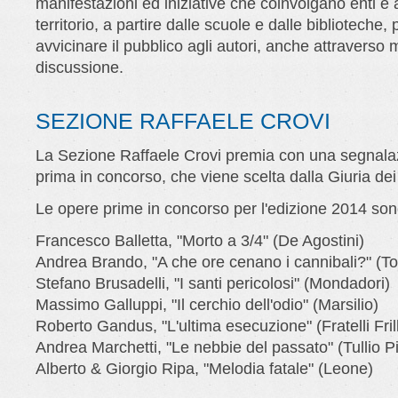
manifestazioni ed iniziative che coinvolgano enti e 
territorio, a partire dalle scuole e dalle biblioteche, 
avvicinare il pubblico agli autori, anche attraverso
discussione.
SEZIONE RAFFAELE CROVI
La Sezione Raffaele Crovi premia con una segnalaz
prima in concorso, che viene scelta dalla Giuria dei 
Le opere prime in concorso per l'edizione 2014 son
Francesco Balletta, "Morto a 3/4" (De Agostini)
Andrea Brando, "A che ore cenano i cannibali?" (T
Stefano Brusadelli, "I santi pericolosi" (Mondadori)
Massimo Galluppi, "Il cerchio dell'odio" (Marsilio)
Roberto Gandus, "L'ultima esecuzione" (Fratelli Frill
Andrea Marchetti, "Le nebbie del passato" (Tullio Pi
Alberto & Giorgio Ripa, "Melodia fatale" (Leone)