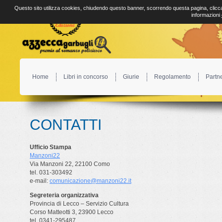
Questo sito utilizza cookies, chiudendo questo banner, scorrendo questa pagina, clicca
informazioni
Home
Libri in concorso
Giurie
Regolamento
Partn
CONTATTI
Ufficio Stampa
Manzoni22
Via Manzoni 22, 22100 Como
tel. 031-303492
e-mail:
comunicazione@manzoni22.it
Segreteria organizzativa
Provincia di Lecco – Servizio Cultura
Corso Matteotti 3, 23900 Lecco
tel. 0341-295487