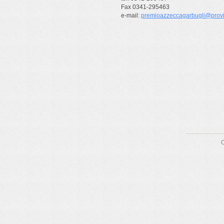
Fax 0341-295463
e-mail:
premioazzeccagarbugli@provin
C