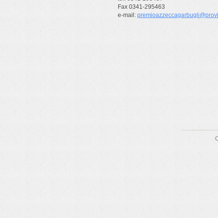
Fax 0341-295463
e-mail:
premioazzeccagarbugli@provin
C