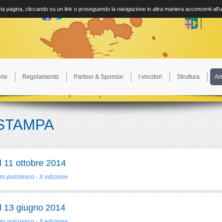
a pagina, cliccando su un link o proseguendo la navigazione in altra maniera acconsenti all'
rie
Regolamento
Partner & Sponsor
I vincitori
Struttura
Ar
STAMPA
 11 ottobre 2014
o poliziesco - X edizione
 13 giugno 2014
o poliziesco - X edizione